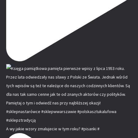
A wy jakie wzory zmalujecie w tym roku? #pisanki #