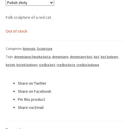
Folk sculpture of a red cat.
Out of stock
Categories:
Animals
,
Sculpture
Tags:
drewniana figurka kota
,
drewniany
,
drewniany kot
,
kot
,
kot ludowy
,
kotek
,
kotek ludowy
,
rzeźba kot
,
rzeźba kota
,
rzeżba ludowa
Share on Twitter
Share on Facebook
Pin this product
Share via Email