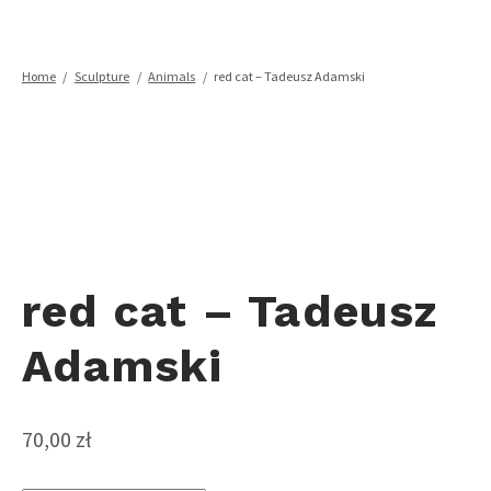
SHOP
BLOG
Home
/
Sculpture
/
Animals
/
red cat – Tadeusz Adamski
POLSKI
red cat – Tadeusz
Adamski
70,00
zł