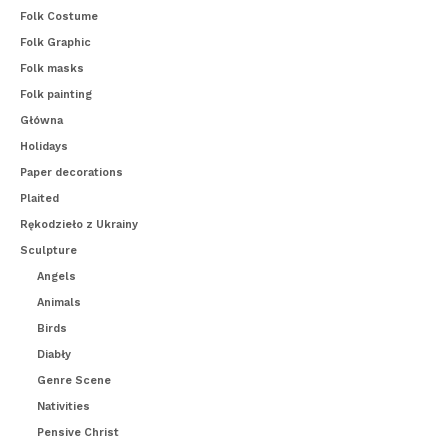
Folk Costume
Folk Graphic
Folk masks
Folk painting
Główna
Holidays
Paper decorations
Plaited
Rękodzieło z Ukrainy
Sculpture
Angels
Animals
Birds
Diabły
Genre Scene
Nativities
Pensive Christ