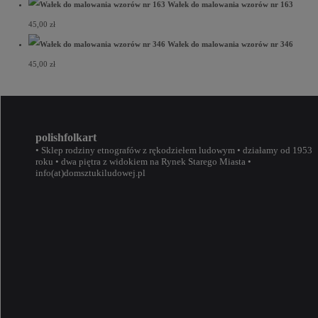
Wałek do malowania wzorów nr 163
45,00
zł
Wałek do malowania wzorów nr 346
45,00
zł
polishfolkart
• Sklep rodziny etnografów z rękodziełem ludowym • działamy od 1953
roku • dwa piętra z widokiem na Rynek Starego Miasta •
info(at)domsztukiludowej.pl