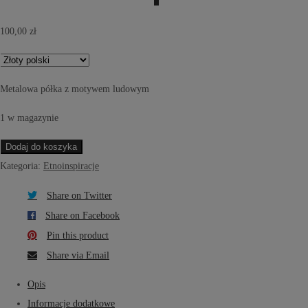
100,00
zł
Metalowa półka z motywem ludowym
1 w magazynie
ilość
Dodaj do koszyka
Metalowa
Kategoria:
Etnoinspiracje
półka
Share on Twitter
Share on Facebook
Pin this product
Share via Email
Opis
Informacje dodatkowe