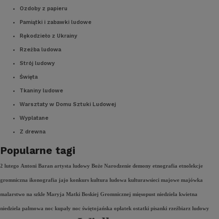
Ozdoby z papieru
Pamiątki i zabawki ludowe
Rękodzieło z Ukrainy
Rzeźba ludowa
Strój ludowy
Święta
Tkaniny ludowe
Warsztaty w Domu Sztuki Ludowej
Wyplatane
Z drewna
Popularne tagi
2 lutego
Antoni Baran
artysta ludowy
Boże Narodzenie
demony
etnografia
etnolekcje
gromniczna
ikonografia
jajo
konkurs
kultura ludowa
kulturawsieci
majowe
majówka
malarstwo na szkle
Maryja
Matki Boskiej Gromnicznej
mięsopust
niedziela kwietna
niedziela palmowa
noc kupały
noc świętojańska
opłatek
ostatki
pisanki
rzeźbiarz ludowy