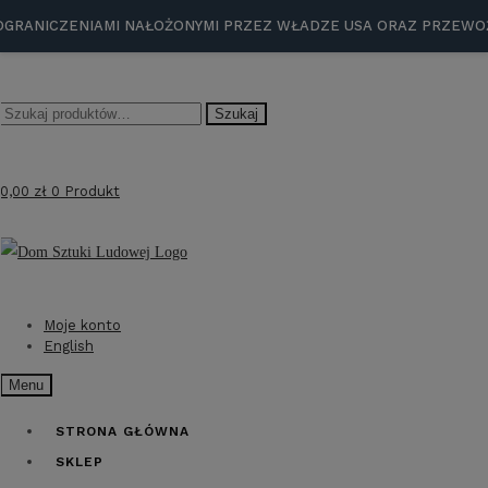
CZENIAMI NAŁOŻONYMI PRZEZ WŁADZE USA ORAZ PRZEWOŹNIKÓ
Szukaj:
Szukaj
0,00
zł
0 Produkt
Przejdź
Przejdź
do
do
nawigacji
treści
Moje konto
English
Menu
STRONA GŁÓWNA
SKLEP