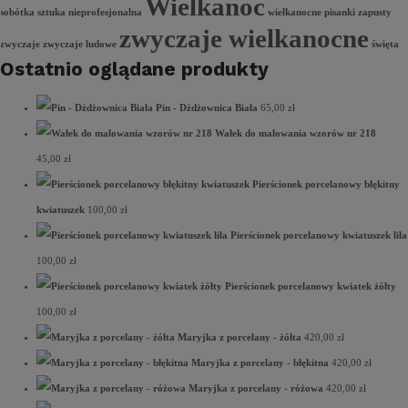
Wielkanoc
sobótka
sztuka nieprofesjonalna
wielkanocne pisanki
zapusty
zwyczaje wielkanocne
zwyczaje
zwyczaje ludowe
święta
Ostatnio oglądane produkty
Pin - Dżdżownica Biała
65,00
zł
Wałek do malowania wzorów nr 218
45,00
zł
Pierścionek porcelanowy błękitny
kwiatuszek
100,00
zł
Pierścionek porcelanowy kwiatuszek lila
100,00
zł
Pierścionek porcelanowy kwiatek żółty
100,00
zł
Maryjka z porcelany - żółta
420,00
zł
Maryjka z porcelany - błękitna
420,00
zł
Maryjka z porcelany - różowa
420,00
zł