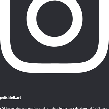
polishfolkart
• Sklep rodziny etnografów z rękodziełem ludowym • działamy od 1953 roku