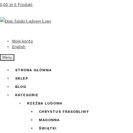
0,00
zł
0 Produkt
Przejdź
Przejdź
do
do
nawigacji
treści
Moje konto
English
Menu
STRONA GŁÓWNA
SKLEP
BLOG
KATEGORIE
RZEŹBA LUDOWA
CHRYSTUS FRASOBLIWY
MADONNA
ŚWIĄTKI