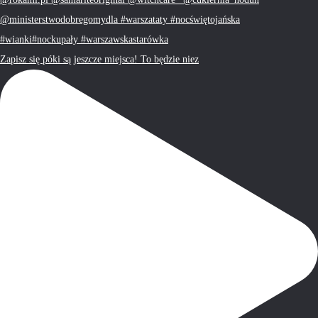
Zapisz się póki są jeszcze miejsca! To będzie niez