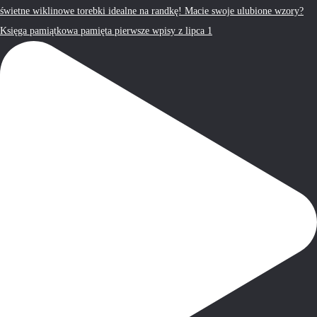
Księga pamiątkowa pamięta pierwsze wpisy z lipca 1