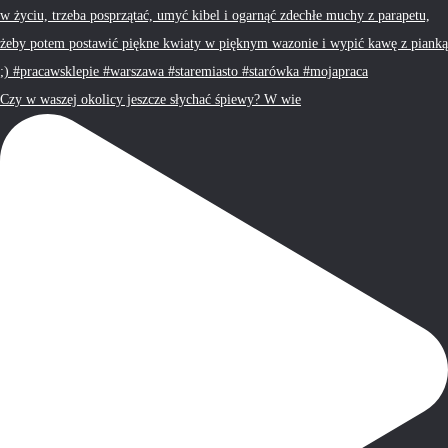
Czy w waszej okolicy jeszcze słychać śpiewy? W wie