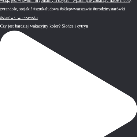
Czy jest bardziej wakacyjny kolor? Słońce i cytryn