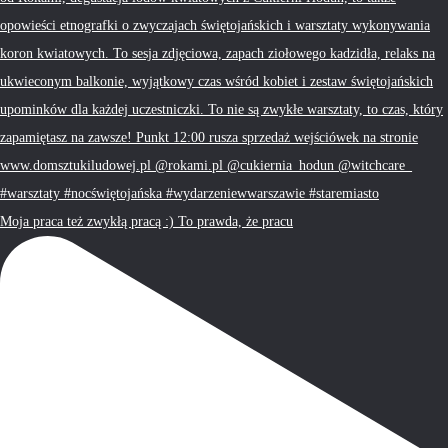
Moja praca też zwykłą pracą :) To prawda, że pracu