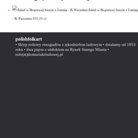
Anioł w Brązowej Szacie z Lutnią
- B. Parasion
890,00
zł
polishfolkart
• Sklep rodziny etnografów z rękodziełem ludowym • działamy od 1953
roku • dwa piętra z widokiem na Rynek Starego Miasta •
info(at)domsztukiludowej.pl