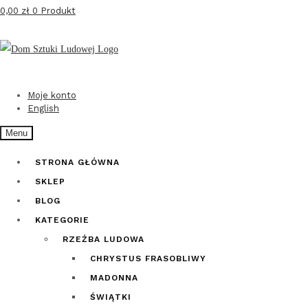
0,00
zł
0 Produkt
Przejdź
Przejdź
do
do
nawigacji
treści
Moje konto
English
Menu
STRONA GŁÓWNA
SKLEP
BLOG
KATEGORIE
RZEŹBA LUDOWA
CHRYSTUS FRASOBLIWY
MADONNA
ŚWIĄTKI