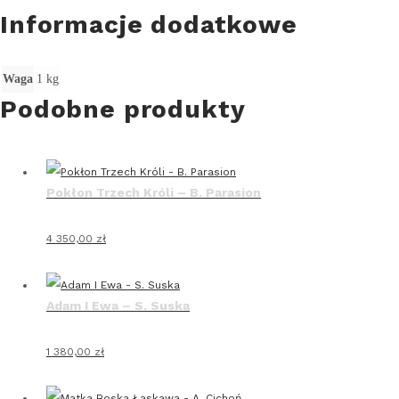
Informacje dodatkowe
Waga
1 kg
Podobne produkty
Pokłon Trzech Króli – B. Parasion
4 350,00
zł
Adam I Ewa – S. Suska
1 380,00
zł