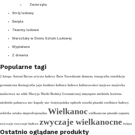
Zwierzęta
Strój ludowy
Święta
Tkaniny ludowe
Warsztaty w Domu Sztuki Ludowej
Wyplatane
Z drewna
Popularne tagi
2 lutego
Antoni Baran
artysta ludowy
Boże Narodzenie
demony
etnografia
etnolekcje
gromniczna
ikonografia
jajo
konkurs
kultura ludowa
kulturawsieci
majowe
majówka
malarstwo na szkle
Maryja
Matki Boskiej Gromnicznej
mięsopust
niedziela kwietna
niedziela palmowa
noc kupały
noc świętojańska
opłatek
ostatki
pisanki
rzeźbiarz ludowy
Wielkanoc
sobótka
sztuka nieprofesjonalna
wielkanocne pisanki
zapusty
zwyczaje wielkanocne
zwyczaje
zwyczaje ludowe
święta
Ostatnio oglądane produkty