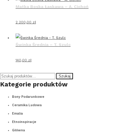
Matka Boska Łaskawa – A. Cichoń
2 200,00
zł
Świnka Średnia – T. Szulc
140,00
zł
Szukaj
Szukaj:
Kategorie produktów
Bony Podarunkowe
Ceramika Ludowa
Emalia
Etnoinspiracje
Główna