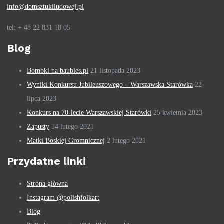
info@domsztukiludowej.pl
tel: + 48 22 831 18 05
Blog
Bombki na baubles.pl
21 listopada 2023
Wyniki Konkursu Jubileuszowego – Warszawska Starówka
22
lipca 2023
Konkurs na 70-lecie Warszawskiej Starówki
25 kwietnia 2023
Zapusty
14 lutego 2021
Matki Boskiej Gromnicznej
2 lutego 2021
Przydatne linki
Strona główna
Instagram @polishfolkart
Blog