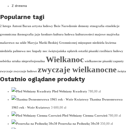
Z drewna
Popularne tagi
2 lutego
Antoni Baran
artysta ludowy
Boże Narodzenie
demony
etnografia
etnolekcje
gromniczna
ikonografia
jajo
konkurs
kultura ludowa
kulturawsieci
majowe
majówka
malarstwo na szkle
Maryja
Matki Boskiej Gromnicznej
mięsopust
niedziela kwietna
niedziela palmowa
noc kupały
noc świętojańska
opłatek
ostatki
pisanki
rzeźbiarz ludowy
Wielkanoc
sobótka
sztuka nieprofesjonalna
wielkanocne pisanki
zapusty
zwyczaje wielkanocne
zwyczaje
zwyczaje ludowe
święta
Ostatnio oglądane produkty
Pled Wełniany Kwadraty
780,00
zł
Tkanina Dwuosnowowa
1965 rok - Wzór Kwiatowy
3 600,00
zł
Pled Wełniany Ciemna Czerwień
780,00
zł
Poszewka na Poduszkę 50x50
350,00
zł