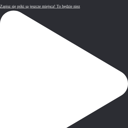
Zapisz się póki są jeszcze miejsca! To będzie niez