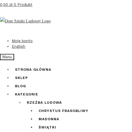
0,00
zł
0 Produkt
Przejdź
Przejdź
do
do
nawigacji
treści
Moje konto
English
Menu
STRONA GŁÓWNA
SKLEP
BLOG
KATEGORIE
RZEŹBA LUDOWA
CHRYSTUS FRASOBLIWY
MADONNA
ŚWIĄTKI