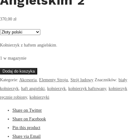
Angielskim 2
370,00
zł
Kołnierzyk z haftem angielskim.
1 w magazynie
ilość
Dodaj do koszyka
Kołnierz
Kategorie:
Akcesoria
,
Elementy Stroju
,
Strój ludowy
Znaczników:
biały
z
kołnierzyk
,
haft angielski
,
kołnierzyk
,
kołnierzyk haftowany
,
kołnierzyk
Haftem
ręcznie robiony
,
kołnierzyki
Angielskim
Share on Twitter
2
Share on Facebook
Pin this product
Share via Email