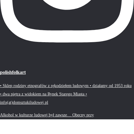
polishfolkart
• Sklep rodziny etnografów z rękodziełem ludowym • działamy od 1953 roku
• dwa piętra z widokiem na Rynek Starego Miasta •
info(at)domsztukiludowej.pl
Alkohol w kulturze ludowej był zawsze… Obecny przy